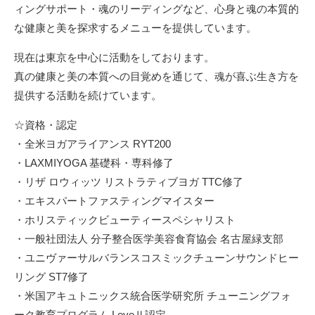
ィングサポート・魂のリーディングなど、心身と魂の本質的
な健康と美を探求するメニューを提供しています。
現在は東京を中心に活動をしております。
真の健康と美の本質への目覚めを通じて、魂が喜ぶ生き方を
提供する活動を続けています。
☆資格・認定
・全米ヨガアライアンス RYT200
・LAXMIYOGA 基礎科・専科修了
・リザ ロウィッツ リストラティブヨガ TTC修了
・エキスパートファスティングマイスター
・ホリスティックビューティースペシャリスト
・一般社団法人 分子整合医学美容食育協会 名古屋緑支部
・ユニヴァーサルバランスコスミックチューンサウンドヒー
リング ST7修了
・米国アキュトニックス統合医学研究所 チューニングフォ
ーク教育プログラム LeveⅡ認定