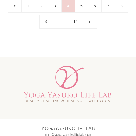
«
1
2
3
4
5
6
7
8
9
…
14
»
YOGAYASUKOLIFELAB
mail@yogayasukolifelab.com