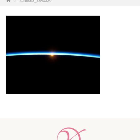
sunrise3_384x320