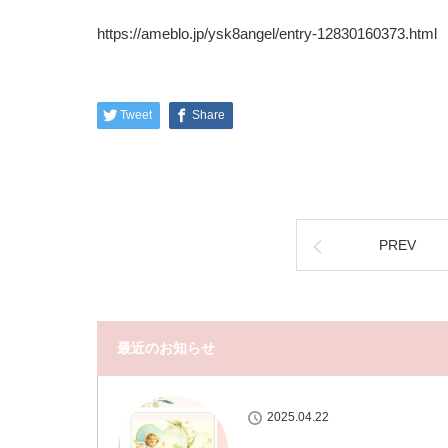
https://ameblo.jp/ysk8angel/entry-12830160373.html
Tweet
Share
PREV
最近のお知らせ
2025.04.22