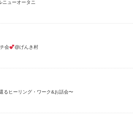
ルニューオータニ
ンチ会
@げんき村
に還るヒーリング・ワーク&お話会〜