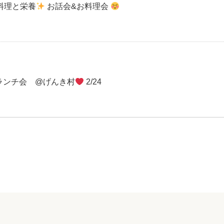
料理と栄養
お話会&お料理会
&ランチ会 @げんき村
2/24