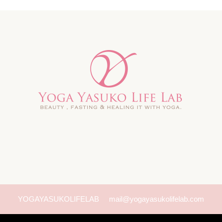
YOGAYASUKOLIFELAB
mail@yogayasukolifelab.com