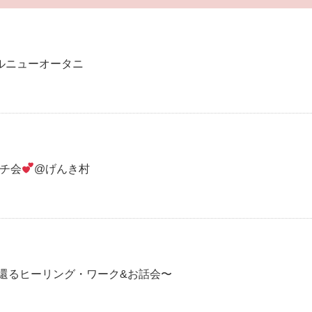
ルニューオータニ
ンチ会
@げんき村
に還るヒーリング・ワーク&お話会〜