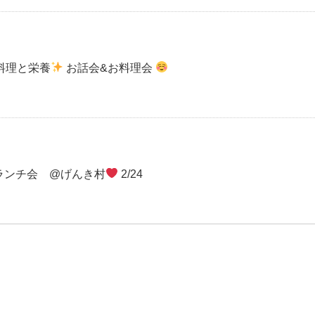
料理と栄養
お話会&お料理会
&ランチ会 @げんき村
2/24