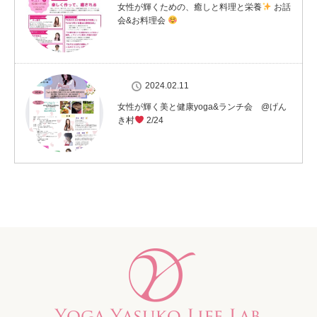
女性が輝くための、癒しと料理と栄養
お話
会&お料理会
2024.02.11
女性が輝く美と健康yoga&ランチ会 @げん
き村
2/24