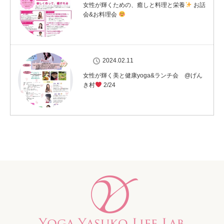
女性が輝くための、癒しと料理と栄養
お話
会&お料理会
2024.02.11
女性が輝く美と健康yoga&ランチ会 @げん
き村
2/24