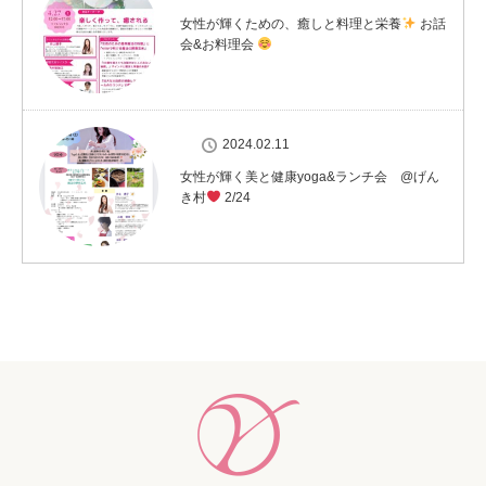
女性が輝くための、癒しと料理と栄養
お話
会&お料理会
2024.02.11
女性が輝く美と健康yoga&ランチ会 @げん
き村
2/24