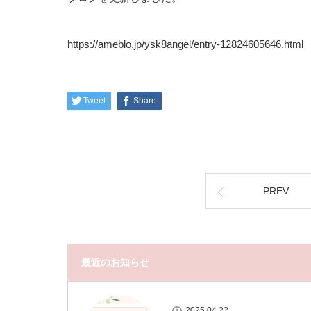
https://ameblo.jp/ysk8angel/entry-12824605646.html
Tweet
Share
PREV
最近のお知らせ
2025.04.22