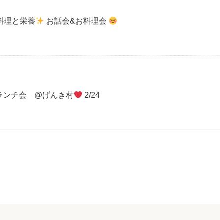
料理と栄養
お話会&お料理会
&ランチ会 @げんき村
2/24