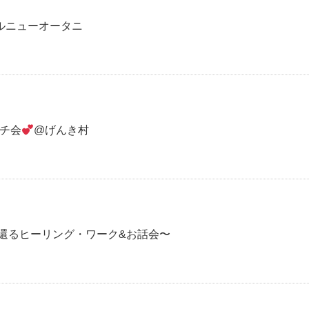
ルニューオータニ
ンチ会
@げんき村
に還るヒーリング・ワーク&お話会〜