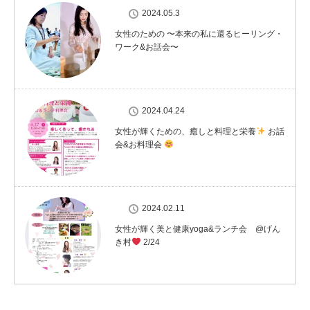
2024.05.3
女性のための 〜本来の私に還るヒーリング・
ワーク&お話会〜
2024.04.24
女性が輝くための、癒しと料理と栄養
お話
会&お料理会
2024.02.11
女性が輝く美と健康yoga&ランチ会 @げん
き村
2/24