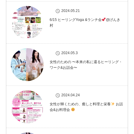
2024.05.21
6/15 ヒーリングYoga &ランチ会
@げんき
村
2024.05.3
女性のための 〜本来の私に還るヒーリング・
ワーク&お話会〜
2024.04.24
女性が輝くための、癒しと料理と栄養
お話
会&お料理会