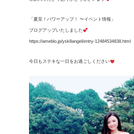
「夏至！パワーアップ！ 〜イベント情報」
ブログアップいたしました
https://ameblo.jp/ysk8angel/entry-12484534838.html
今日もステキな一日をお過ごしください