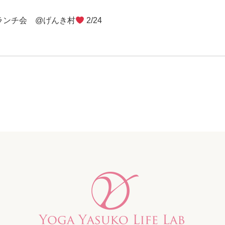
&ランチ会 @げんき村
2/24