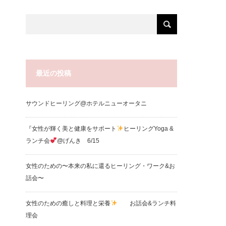
最近の投稿
サウンドヒーリング@ホテルニューオータニ
『女性が輝く美と健康をサポート
ヒーリングYoga &
ランチ会
@げんき 6/15
女性のための〜本来の私に還るヒーリング・ワーク&お
話会〜
女性のための癒しと料理と栄養
お話会&ランチ料
理会