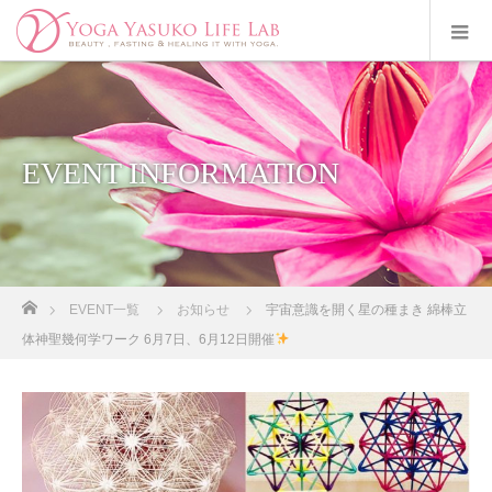
EVENT INFORMATION
ホーム
EVENT一覧
お知らせ
宇宙意識を開く星の種まき 綿棒立
体神聖幾何学ワーク 6月7日、6月12日開催