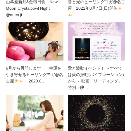
山羊座新月&金環日食 New
音と光のヒーリングヨガ@名古
Moon Crystalbowl Night
屋 2022年8月7日(日)開催
@ones ji…
6月から再開します！ 幸運を
愛と波動イベント！ ～すべて
引き寄せるヒーリングヨガ@名
は愛の振動(バイブレーション)
古屋
2020.6…
から～ 映画「リーディング」
特別上映 …