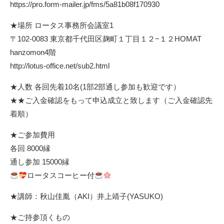
https://pro.form-mailer.jp/fms/5a81b08f170930
★場所 ロータス事務所会議室1
〒102-0083 東京都千代田区麹町１丁目１２−１２HOMAT
hanzomon4階
http://lotus-office.net/sub2.html
★人数 各回先着10名(1部2部通し参加も歓迎です）
★★ご入金確認をもって申込成立と致します（ご入金確認先
着順）
★ご参加費用
各回 8000縁
通し参加 15000縁
ロータスコーヒー付
★講師：秋山佳胤（AKI）井上靖子(YASUKO)
★ご持参頂くもの