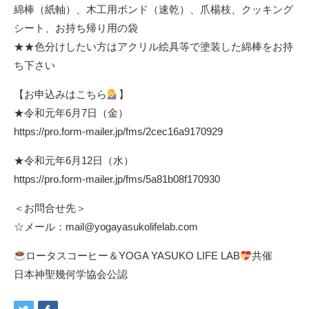
綿棒（紙軸）、木工用ボンド（速乾）、爪楊枝、クッキング
シート、お持ち帰り用の袋
★★色分けしたい方はアクリル絵具等で塗装した綿棒をお持
ち下さい
【お申込みはこちら
】
★令和元年6月7日（金）
https://pro.form-mailer.jp/fms/2cec16a9170929
★令和元年6月12日（水）
https://pro.form-mailer.jp/fms/5a81b08f170930
＜お問合せ先＞
☆メール：mail@yogayasukolifelab.com
ロータスコーヒー＆YOGA YASUKO LIFE LAB
共催
日本神聖幾何学協会公認