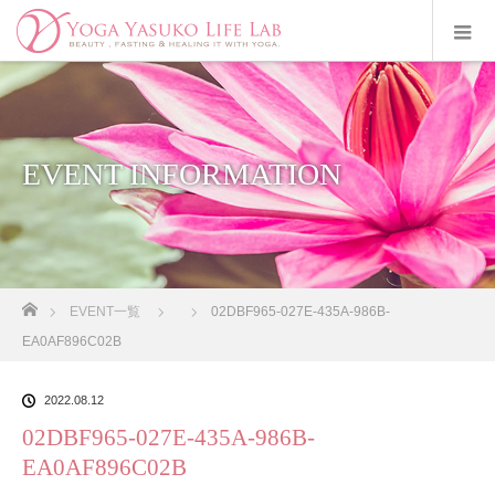
EVENT INFORMATION
ホーム
EVENT一覧
02DBF965-027E-435A-986B-
EA0AF896C02B
2022.08.12
02DBF965-027E-435A-986B-
EA0AF896C02B