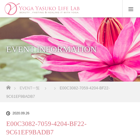
EVENT INFORMATION
ホーム
EVENT一覧
E00C3082-7059-4204-BF22-
9C61EF9BADB7
2020.09.26
E00C3082-7059-4204-BF22-
9C61EF9BADB7