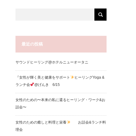
最近の投稿
サウンドヒーリング@ホテルニューオータニ
『女性が輝く美と健康をサポート
ヒーリングYoga &
ランチ会
@げんき 6/15
女性のための〜本来の私に還るヒーリング・ワーク&お
話会〜
女性のための癒しと料理と栄養
お話会&ランチ料
理会