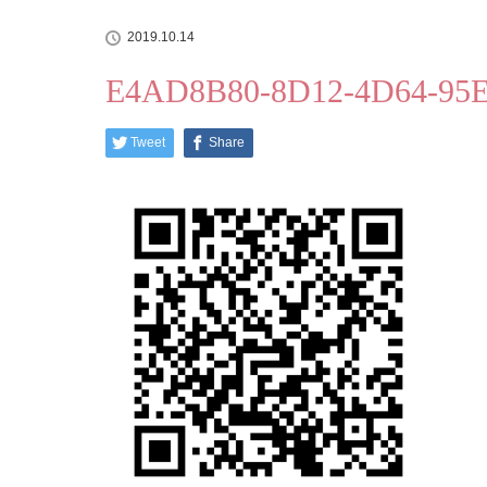
2019.10.14
E4AD8B80-8D12-4D64-95
Tweet
Share