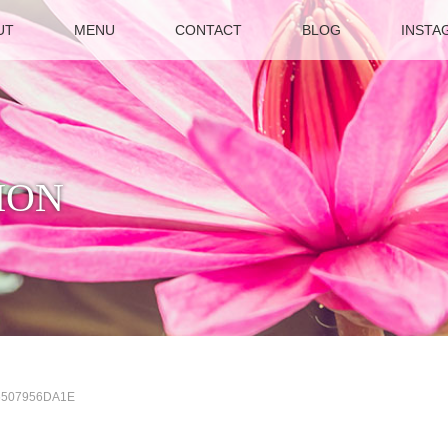
UT
MENU
CONTACT
BLOG
INSTA
ION
6507956DA1E