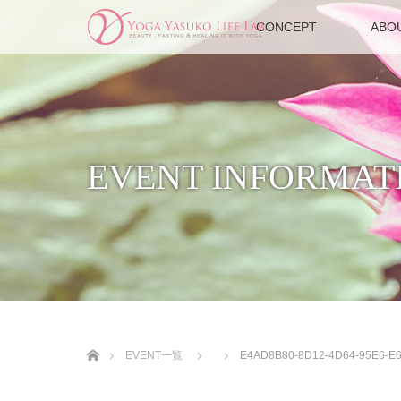
CONCEPT
ABO
EVENT INFORMAT
ホーム
EVENT一覧
E4AD8B80-8D12-4D64-95E6-E