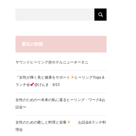
最近の投稿
サウンドヒーリング@ホテルニューオータニ
『女性が輝く美と健康をサポート
ヒーリングYoga &
ランチ会
@げんき 6/15
女性のための〜本来の私に還るヒーリング・ワーク&お
話会〜
女性のための癒しと料理と栄養
お話会&ランチ料
理会