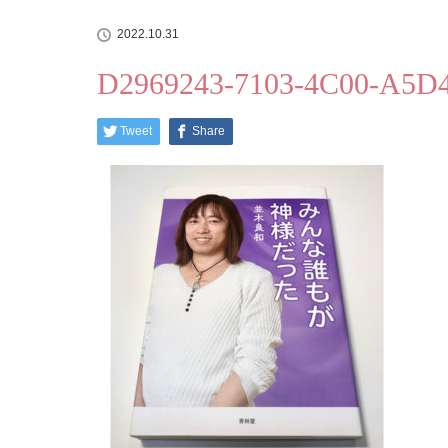
2022.10.31
D2969243-7103-4C00-A5D
Tweet
Share