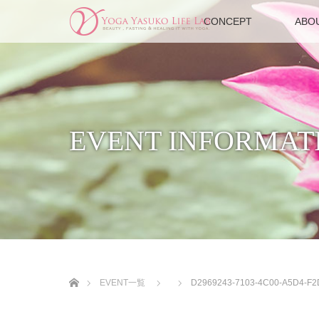
CONCEPT
ABO
EVENT INFORMAT
ホーム
EVENT一覧
D2969243-7103-4C00-A5D4-F