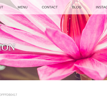
UT
MENU
CONTACT
BLOG
INSTA
ION
2DFFFDB0417