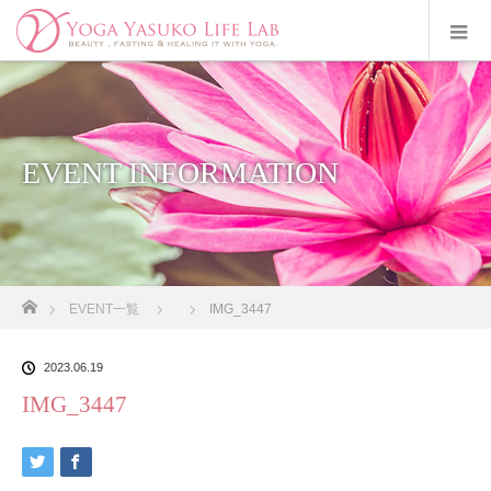
EVENT INFORMATION
ホーム
EVENT一覧
IMG_3447
2023.06.19
IMG_3447