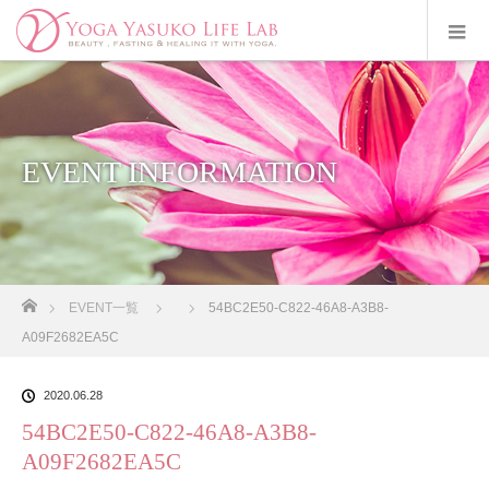
EVENT INFORMATION
ホーム
EVENT一覧
54BC2E50-C822-46A8-A3B8-
A09F2682EA5C
2020.06.28
54BC2E50-C822-46A8-A3B8-
A09F2682EA5C