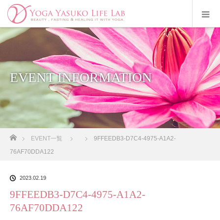
EVENT INFORMATION
ホーム
EVENT一覧
9FFEEDB3-D7C4-4975-A1A2-
76AF70DDA122
2023.02.19
9FFEEDB3-D7C4-4975-A1A2-
76AF70DDA122