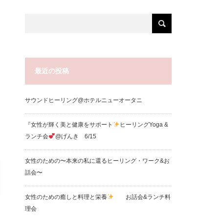
最近の投稿
サウンドヒーリング@ホテルニューオータニ
『女性が輝く美と健康をサポート
ヒーリングYoga &
ランチ会
@げんき 6/15
女性のための〜本来の私に還るヒーリング・ワーク&お
話会〜
女性のための癒しと料理と栄養
お話会&ランチ料
理会