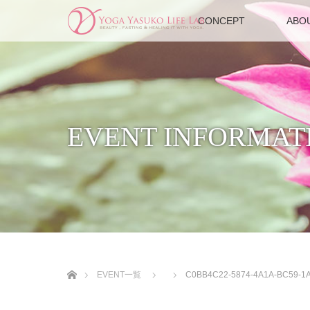
CONCEPT
ABO
EVENT INFORMAT
ホーム
EVENT一覧
C0BB4C22-5874-4A1A-BC59-1