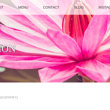
UT
MENU
CONTACT
BLOG
INSTA
ION
A6CEF6F9F11