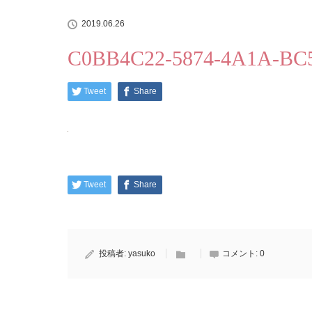
2019.06.26
C0BB4C22-5874-4A1A-BC
Tweet
Share
Tweet
Share
投稿者:
yasuko
コメント:
0