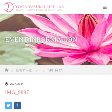
EVENT INFORMATION
ホーム
EVENT一覧
IMG_9897
2017.06.24
IMG_9897