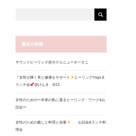
最近の投稿
サウンドヒーリング@ホテルニューオータニ
『女性が輝く美と健康をサポート
ヒーリングYoga &
ランチ会
@げんき 6/15
女性のための〜本来の私に還るヒーリング・ワーク&お
話会〜
女性のための癒しと料理と栄養
お話会&ランチ料
理会