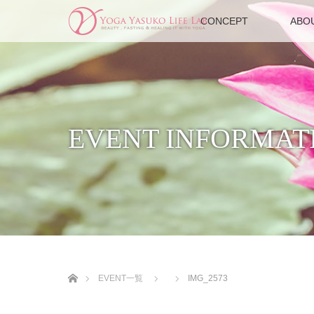
CONCEPT
ABO
EVENT INFORMAT
ホーム
EVENT一覧
IMG_2573