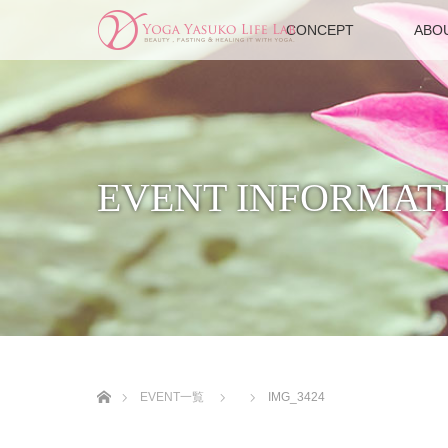
CONCEPT
ABO
EVENT INFORMAT
ホーム
EVENT一覧
IMG_3424