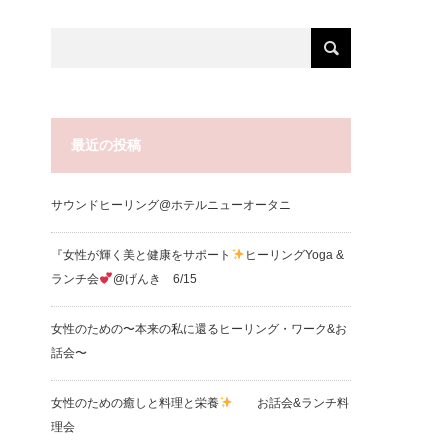
最近の投稿
サウンドヒーリング@ホテルニューオータニ
『女性が輝く美と健康をサポート
ヒーリングYoga &
ランチ会
@げんき 6/15
女性のための〜本来の私に還るヒーリング・ワーク&お
話会〜
女性のための癒しと料理と栄養
お話会&ランチ料
理会