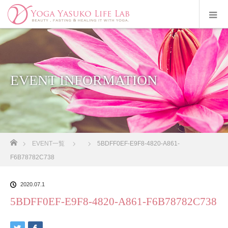
EVENT INFORMATION
ホーム
EVENT一覧
5BDFF0EF-E9F8-4820-A861-
F6B78782C738
2020.07.1
5BDFF0EF-E9F8-4820-A861-F6B78782C738