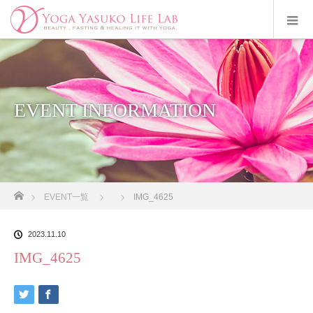
EVENT INFORMATION
ホーム
EVENT一覧
IMG_4625
2023.11.10
IMG_4625