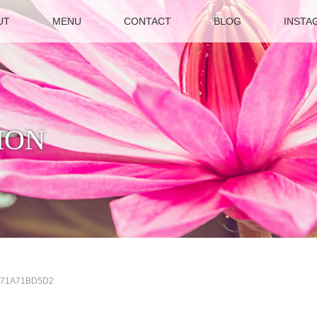
UT
MENU
CONTACT
BLOG
INSTA
ION
371A71BD5D2