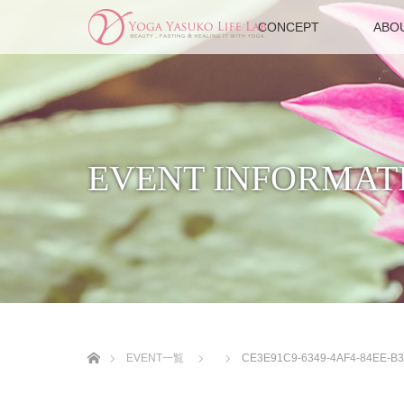
CONCEPT
ABO
EVENT INFORMAT
ホーム
EVENT一覧
CE3E91C9-6349-4AF4-84EE-B