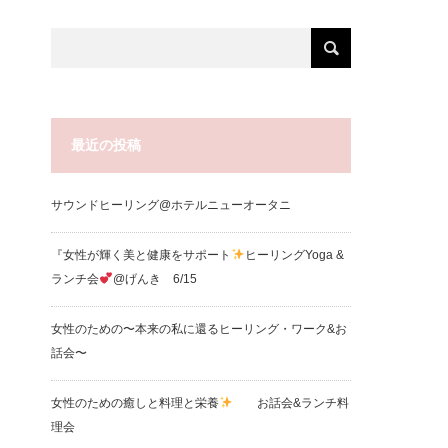
最近の投稿
サウンドヒーリング@ホテルニューオータニ
『女性が輝く美と健康をサポート
ヒーリングYoga &
ランチ会
@げんき 6/15
女性のための〜本来の私に還るヒーリング・ワーク&お
話会〜
女性のための癒しと料理と栄養
お話会&ランチ料
理会