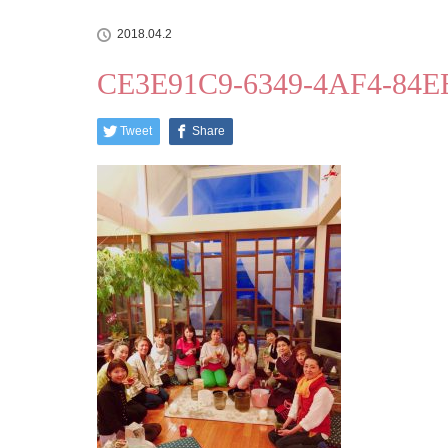
2018.04.2
CE3E91C9-6349-4AF4-84
Tweet
Share