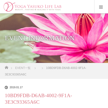
EVENT INFORMATION
ホーム
EVENT一覧
10BD9FDB-D6AB-4002-9F1A-
3E3C93365A6C
2019.01.17
10BD9FDB-D6AB-4002-9F1A-
3E3C93365A6C