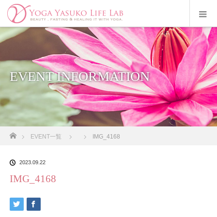
EVENT INFORMATION
ホーム
EVENT一覧
IMG_4168
2023.09.22
IMG_4168