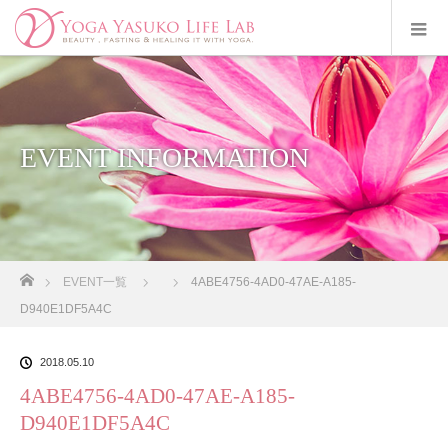
EVENT INFORMATION
ホーム
EVENT一覧
4ABE4756-4AD0-47AE-A185-
D940E1DF5A4C
2018.05.10
4ABE4756-4AD0-47AE-A185-
D940E1DF5A4C