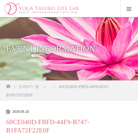
EVENT INFORMATION
ホーム
EVENT一覧
60CE040D-FBFD-44F9-B747-
B1FA72F22E0F
2018.05.10
60CE040D-FBFD-44F9-B747-
B1FA72F22E0F