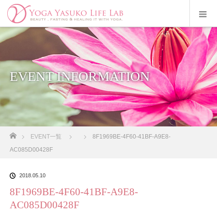
EVENT INFORMATION
ホーム
EVENT一覧
8F1969BE-4F60-41BF-A9E8-
AC085D00428F
2018.05.10
8F1969BE-4F60-41BF-A9E8-
AC085D00428F