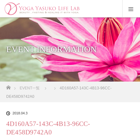
EVENT INFORMATION
ホーム
EVENT一覧
4D160A57-143C-4B13-96CC-
DE458D9742A0
2018.04.3
4D160A57-143C-4B13-96CC-
DE458D9742A0