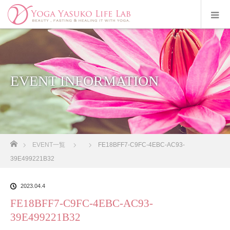
EVENT INFORMATION
ホーム
EVENT一覧
FE18BFF7-C9FC-4EBC-AC93-
39E499221B32
2023.04.4
FE18BFF7-C9FC-4EBC-AC93-
39E499221B32