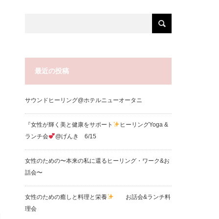
最近の投稿
サウンドヒーリング@ホテルニューオータニ
『女性が輝く美と健康をサポート
ヒーリングYoga &
ランチ会
@げんき 6/15
女性のための〜本来の私に還るヒーリング・ワーク&お
話会〜
女性のための癒しと料理と栄養
お話会&ランチ料
理会