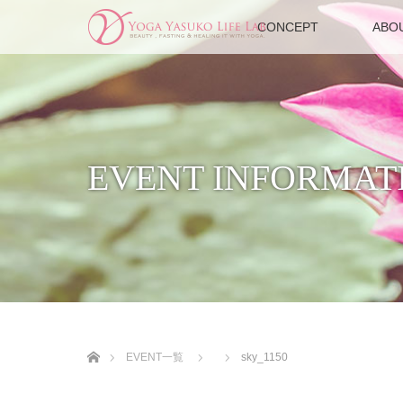
CONCEPT
ABO
EVENT INFORMAT
ホーム
EVENT一覧
sky_1150