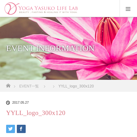
EVENT INFORMATION
ホーム
EVENT一覧
YYLL_logo_300x120
2017.05.27
YYLL_logo_300x120